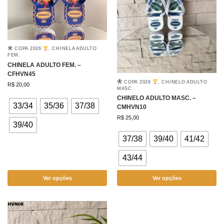
COPA 2026
,
CHINELA ADULTO
FEM.
CHINELA ADULTO FEM. –
CFHVN45
COPA 2026
,
CHINELO ADULTO
R$
20,00
MASC.
CHINELO ADULTO MASC. –
33/34
35/36
37/38
CMHVN10
R$
25,00
39/40
37/38
39/40
41/42
43/44
Ver opções
Ver opções