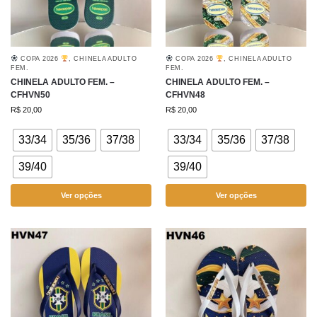
COPA 2026
,
CHINELA ADULTO
COPA 2026
,
CHINELA ADULTO
FEM.
FEM.
CHINELA ADULTO FEM. –
CHINELA ADULTO FEM. –
CFHVN50
CFHVN48
R$
20,00
R$
20,00
33/34
35/36
37/38
33/34
35/36
37/38
39/40
39/40
Ver opções
Ver opções