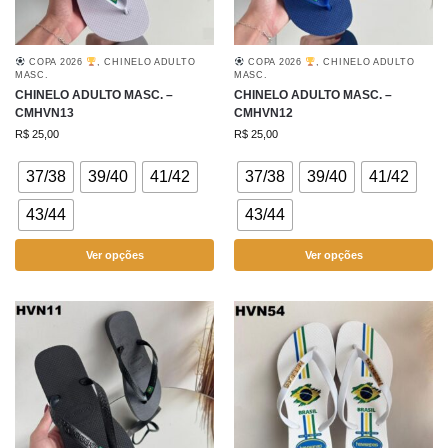
COPA 2026
,
CHINELO ADULTO
COPA 2026
,
CHINELO ADULTO
MASC.
MASC.
CHINELO ADULTO MASC. –
CHINELO ADULTO MASC. –
CMHVN13
CMHVN12
R$
25,00
R$
25,00
37/38
39/40
41/42
37/38
39/40
41/42
43/44
43/44
Ver opções
Ver opções