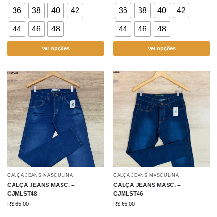
36
38
40
42
36
38
40
42
44
46
48
44
46
48
Ver opções
Ver opções
CALÇA JEANS MASCULINA
CALÇA JEANS MASCULINA
CALÇA JEANS MASC. –
CALÇA JEANS MASC. –
CJMLST48
CJMLST46
R$
65,00
R$
65,00