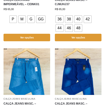
CALÇA ELASTANO
CALÇA JEANS MASC. –
IMPERMEÁVEL – CEINK01
CJMJHJ37
R$
65,00
R$
65,00
P
M
G
GG
36
38
40
42
44
46
48
Ver opções
Ver opções
CALÇA JEANS MASCULINA
CALÇA JEANS MASCULINA
CALÇA JEANS MASC. –
CALÇA JEANS MASC. –