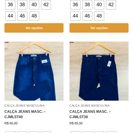
36
38
40
42
36
38
40
42
44
46
48
44
46
48
Ver opções
Ver opções
CALÇA JEANS MASCULINA
CALÇA JEANS MASCULINA
CALÇA JEANS MASC. –
CALÇA JEANS MASC. –
CJMLST40
CJMLST38
R$
65,00
R$
65,00