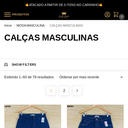
ATACADO A PARTIR DE 6 ITENS NO CARRINHO
PRODUTOS
0
Início
MODA MASCULINA
CALÇAS MASCULINAS
/
/
CALÇAS MASCULINAS
SHOW FILTERS
Exibindo 1–60 de 78 resultados
1
2