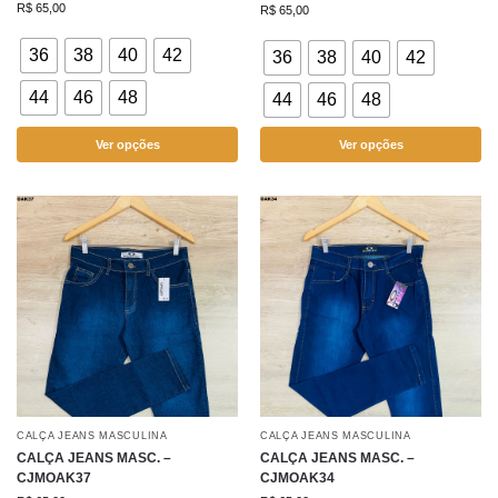
R$
65,00
R$
65,00
36
38
40
42
36
38
40
42
44
46
48
44
46
48
Ver opções
Ver opções
CALÇA JEANS MASCULINA
CALÇA JEANS MASCULINA
CALÇA JEANS MASC. –
CALÇA JEANS MASC. –
CJMOAK37
CJMOAK34