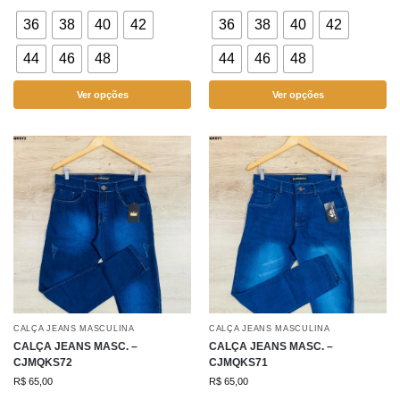
36
38
40
42
36
38
40
42
44
46
48
44
46
48
Ver opções
Ver opções
CALÇA JEANS MASCULINA
CALÇA JEANS MASCULINA
CALÇA JEANS MASC. –
CALÇA JEANS MASC. –
CJMQKS72
CJMQKS71
R$
65,00
R$
65,00