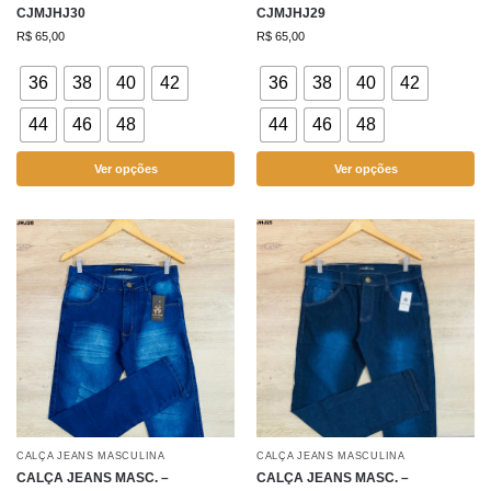
CJMJHJ30
CJMJHJ29
R$
65,00
R$
65,00
36
38
40
42
36
38
40
42
44
46
48
44
46
48
Ver opções
Ver opções
CALÇA JEANS MASCULINA
CALÇA JEANS MASCULINA
CALÇA JEANS MASC. –
CALÇA JEANS MASC. –