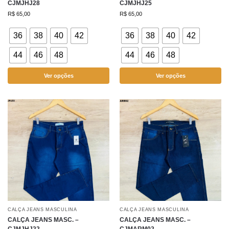
CJMJHJ28
CJMJHJ25
R$
65,00
R$
65,00
36
38
40
42
36
38
40
42
44
46
48
44
46
48
Ver opções
Ver opções
CALÇA JEANS MASCULINA
CALÇA JEANS MASCULINA
CALÇA JEANS MASC. –
CALÇA JEANS MASC. –