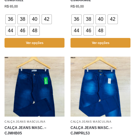
CJMJHJ22
CJMARM02
R$
65,00
R$
65,00
36
38
40
42
36
38
40
42
44
46
48
44
46
48
Ver opções
Ver opções
CALÇA JEANS MASCULINA
CALÇA JEANS MASCULINA
CALÇA JEANS MASC. –
CALÇA JEANS MASC. –
CJMHB05
CJMPRL53