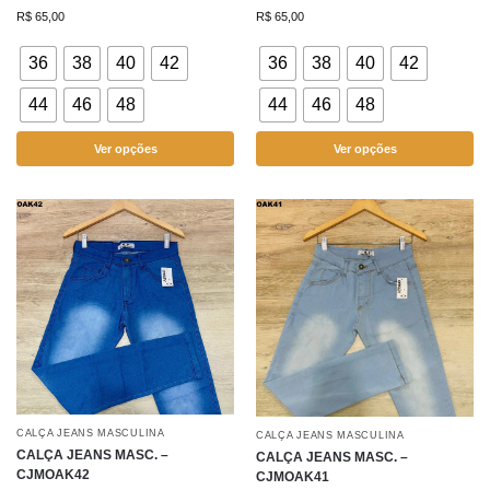
R$
65,00
R$
65,00
36
38
40
42
36
38
40
42
44
46
48
44
46
48
Ver opções
Ver opções
CALÇA JEANS MASCULINA
CALÇA JEANS MASCULINA
CALÇA JEANS MASC. –
CALÇA JEANS MASC. –
CJMOAK42
CJMOAK41