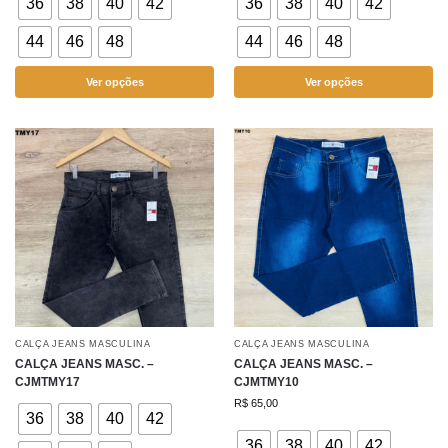
36
38
40
42
36
38
40
42
44
46
48
44
46
48
Ver opções
Ver opções
CALÇA JEANS MASCULINA
CALÇA JEANS MASCULINA
CALÇA JEANS MASC. –
CALÇA JEANS MASC. –
CJMTMY17
CJMTMY10
R$
65,00
36
38
40
42
36
38
40
42