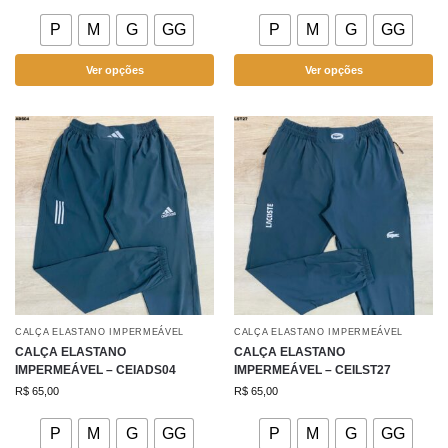
P
M
G
GG
P
M
G
GG
Ver opções
Ver opções
CALÇA ELASTANO IMPERMEÁVEL
CALÇA ELASTANO IMPERMEÁVEL
CALÇA ELASTANO
CALÇA ELASTANO
IMPERMEÁVEL – CEIADS04
IMPERMEÁVEL – CEILST27
R$
65,00
R$
65,00
P
M
G
GG
P
M
G
GG