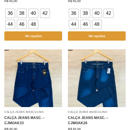
R$
65,00
R$
65,00
36
38
40
42
36
38
40
42
44
46
48
44
46
48
Ver opções
Ver opções
CALÇA JEANS MASCULINA
CALÇA JEANS MASCULINA
CALÇA JEANS MASC. –
CALÇA JEANS MASC. –
CJMOAK33
CJMOAK26
R$
65,00
R$
65,00