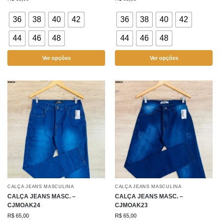
36
38
40
42
36
38
40
42
44
46
48
44
46
48
Ver opções
Ver opções
CALÇA JEANS MASCULINA
CALÇA JEANS MASCULINA
CALÇA JEANS MASC. –
CALÇA JEANS MASC. –
CJMOAK24
CJMOAK23
R$
65,00
R$
65,00