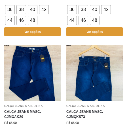
36
38
40
42
36
38
40
42
44
46
48
44
46
48
Ver opções
Ver opções
CALÇA JEANS MASCULINA
CALÇA JEANS MASCULINA
CALÇA JEANS MASC. –
CALÇA JEANS MASC. –
CJMOAK20
CJMQKS73
R$
65,00
R$
65,00